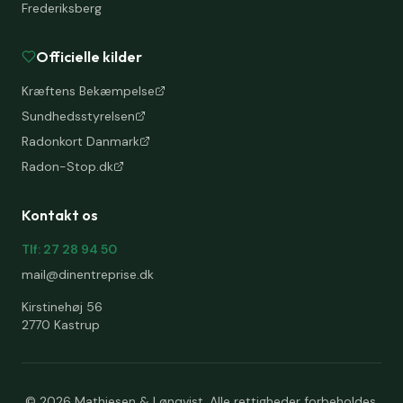
Frederiksberg
Officielle kilder
Kræftens Bekæmpelse
Sundhedsstyrelsen
Radonkort Danmark
Radon-Stop.dk
Kontakt os
Tlf: 27 28 94 50
mail@dinentreprise.dk
Kirstinehøj 56
2770 Kastrup
©
2026
Mathiesen & Lønqvist. Alle rettigheder forbeholdes.