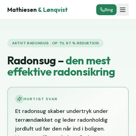
Mathiesen
& Lønqvist
Ring
AKTIVT RADONSUG · OP TIL 97 % REDUKTION
Radonsug –
den mest
effektive radonsikring
HURTIGT SVAR
Et radonsug skaber undertryk under
terrændækket og leder radonholdig
jordluft ud før den når ind i boligen.