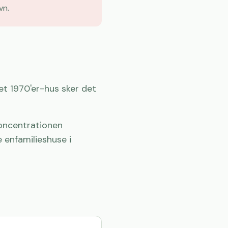
vn.
æt 1970'er-hus sker det
koncentrationen
 enfamilieshuse i