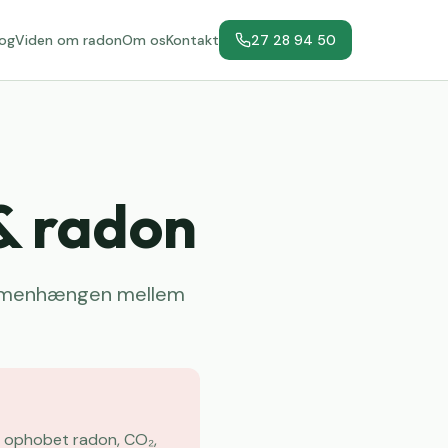
log
Viden om radon
Om os
Kontakt
27 28 94 50
 & radon
sammenhængen mellem
t: ophobet radon, CO₂,