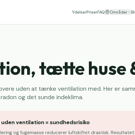
Ydelser
Priser
FAQ
Områder
B
tion, tætte huse
novere uden at tænke ventilation med. Her er 
radon og det sunde indeklima.
 uden ventilation = sundhedsrisiko
olering og fugemasse reducerer luftskiftet drastisk. Resultate