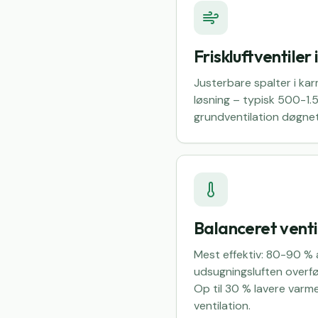
Friskluftventiler 
Justerbare spalter i karm
løsning – typisk 500-1.5
grundventilation døgne
Balanceret venti
Mest effektiv: 80-90 % 
udsugningsluften overfør
Op til 30 % lavere varm
ventilation.