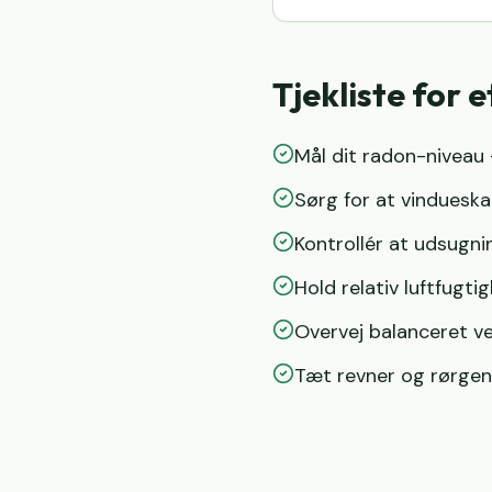
Tjekliste for 
Mål dit radon-niveau 
Sørg for at vindueskar
Kontrollér at udsugni
Hold relativ luftfug
Overvej balanceret ven
Tæt revner og rørge