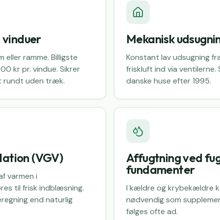
i vinduer
Mekanisk udsugni
 eller ramme. Billigste
Konstant lav udsugning f
00 kr pr. vindue. Sikrer
friskluft ind via ventilerne
t rundt uden træk.
danske huse efter 1995.
lation (VGV)
Affugtning ved fu
fundamenter
af varmen i
es til frisk indblæsning.
I kældre og krybekældre k
eregning end naturlig
nødvendig som supplemen
følges ofte ad.