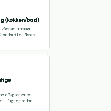
ng (køkken/bad)
ra vådrum trækker
. Standard i de fleste
gtige
an affugter være
t – fugt og radon