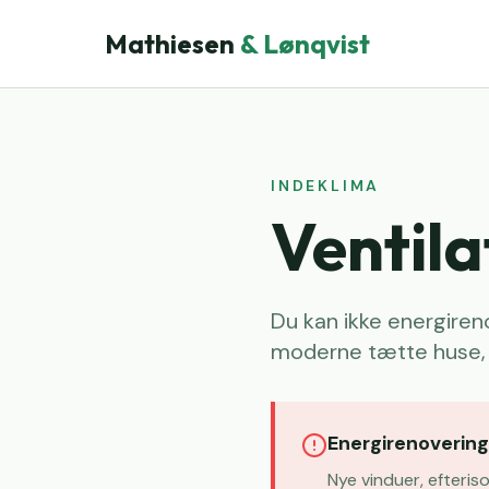
Mathiesen
& Lønqvist
INDEKLIMA
Ventila
Du kan ikke energire
moderne tætte huse, 
Energirenovering
Nye vinduer, efteris