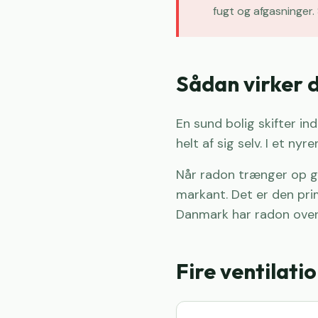
fugt og afgasninger.
Sådan virker 
En sund bolig skifter in
helt af sig selv. I et ny
Når radon trænger op ge
markant. Det er den pri
Danmark har radon ove
Fire ventilati