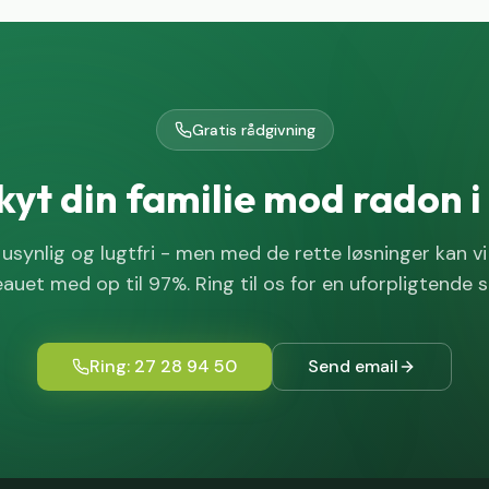
Gratis rådgivning
kyt din familie mod radon i
usynlig og lugtfri - men med de rette løsninger kan v
eauet med op til 97%. Ring til os for en uforpligtende s
Ring: 27 28 94 50
Send email