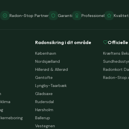
Radon-Stop Partner
Garanti
Professionel
Kvalitet
Radonsikring i dit område
Officielle
København
Kræftens Be
Nordsjælland
Sundhedsstyr
Hillerød & Allerød
Radonkort D
Gentofte
Radon-Stop.
Lyngby-Taarbæk
n
Gladsaxe
eklima
Rudersdal
ag
Hørsholm
kerneboring
Ballerup
Vestegnen