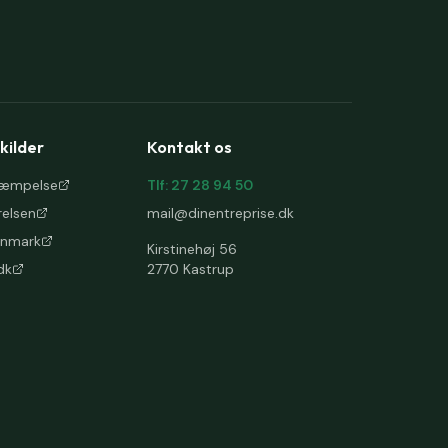
 kilder
Kontakt os
kæmpelse
Tlf: 27 28 94 50
elsen
mail@dinentreprise.dk
anmark
Kirstinehøj 56
dk
2770 Kastrup