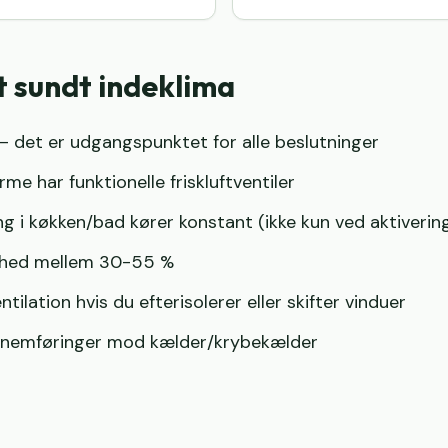
et sundt indeklima
– det er udgangspunktet for alle beslutninger
me har funktionelle friskluftventiler
ng i køkken/bad kører konstant (ikke kun ved aktiverin
tighed mellem 30-55 %
tilation hvis du efterisolerer eller skifter vinduer
nnemføringer mod kælder/krybekælder