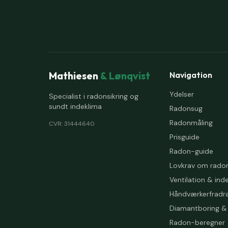
Mathiesen
& Lønqvist
Navigation
Ydelser
Specialist i radonsikring og
sundt indeklima
Radonsug
Radonmåling
CVR: 31444640
Prisguide
Radon-guide
Lovkrav om rado
Ventilation & ind
Håndværkerfradr
Diamantboring & 
Radon-beregner