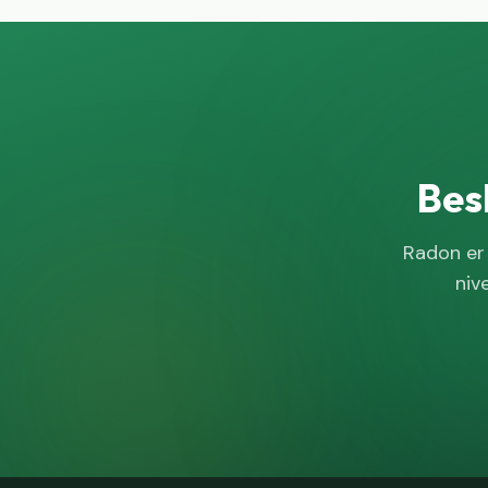
Bes
Radon er 
niv