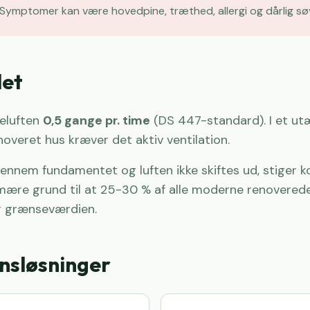
 Symptomer kan være hovedpine, træthed, allergi og dårlig sø
det
deluften
0,5 gange pr. time
(DS 447-standard). I et ut
renoveret hus kræver det aktiv ventilation.
nnem fundamentet og luften ikke skiftes ud, stiger 
mære grund til at 25-30 % af alle moderne renoverede
r grænseværdien.
onsløsninger